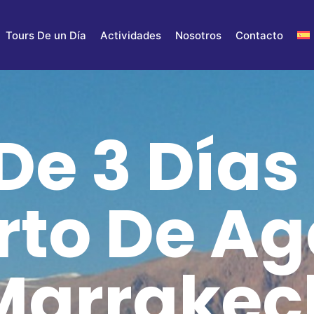
Tours De un Día
Actividades
Nosotros
Contacto
De 3 Días 
rto De Ag
Marrakec