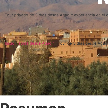
Tour privado de 3 días desde Agadir: experiencia en el 
Inicio
›
Tours desde Agadir
› Tour de 3 días desde Agad