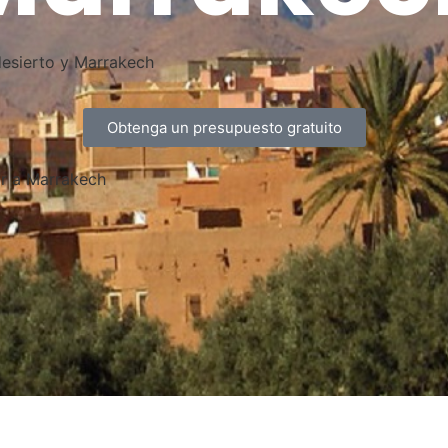
desierto y Marrakech
Obtenga un presupuesto gratuito
ir a Marrakech