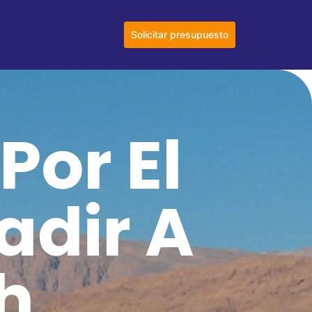
Solicitar presupuesto
Por El
adir A
h