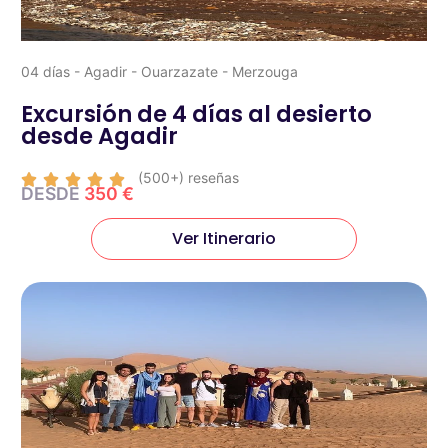
04 días - Agadir - Ouarzazate - Merzouga
Excursión de 4 días al desierto
desde Agadir
(500+) reseñas





DESDE
350 €
Ver Itinerario