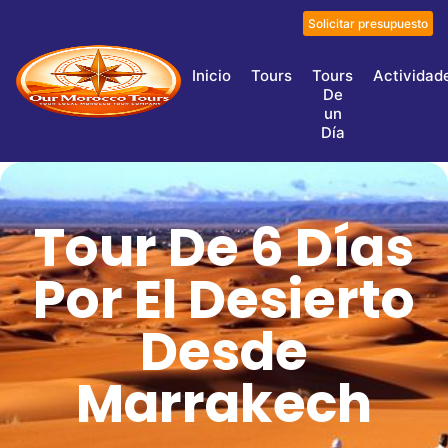
Solicitar presupuesto
Inicio
Tours
Tours
Actividad
De
un
Día
Tour De 6 Días
Por El Desierto
Desde
Marrakech