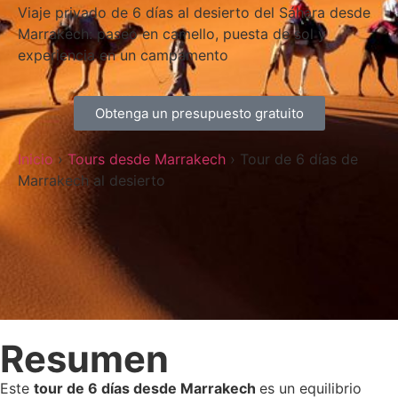
Viaje privado de 6 días al desierto del Sáhara desde
Marrakech: paseo en camello, puesta de sol y
experiencia en un campamento
Obtenga un presupuesto gratuito
Inicio
›
Tours desde Marrakech
› Tour de 6 días de
Marrakech al desierto
Resumen
Este
tour de 6 días desde Marrakech
es un equilibrio