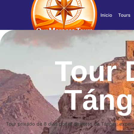
Inicio
Tours
Tour 
Táng
Tour privado de 8 días por el desierto de Tánger: exper