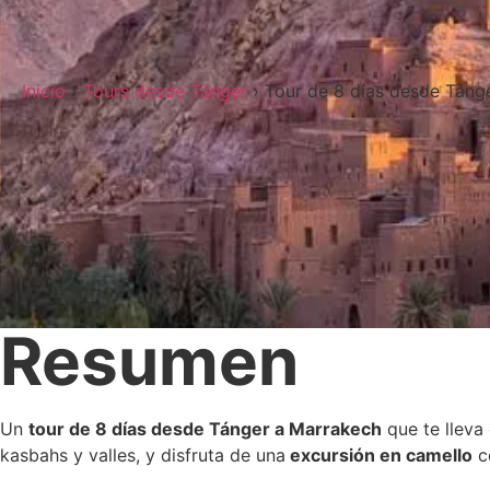
Inicio
›
Tours desde Tánger
› Tour de 8 días desde Táng
Resumen
Un
tour de 8 días desde Tánger a Marrakech
que te lleva
kasbahs y valles, y disfruta de una
excursión en camello
c