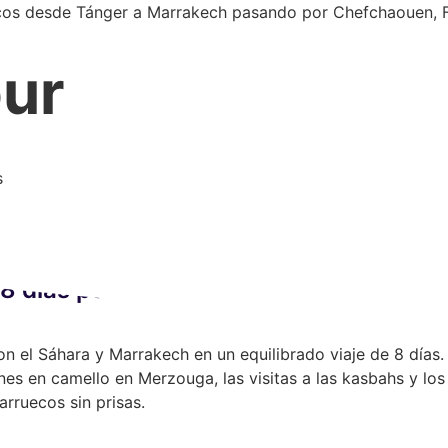
os desde Tánger a Marrakech pasando por Chefchaouen, Fez,
our
s
e 8 días por el desierto desde Tánger a
on el Sáhara y Marrakech en un equilibrado viaje de 8 días
ones en camello en Merzouga, las visitas a las kasbahs y los
rruecos sin prisas.