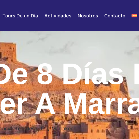
Tours De un Día
Actividades
Nosotros
Contacto
De 8 Días
er A Marr
iencia en el desierto y Marrakech