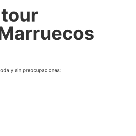
 tour
e Marruecos
moda y sin preocupaciones: