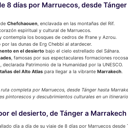
de 8 días por Marruecos, desde Tánge
l de
Chefchaouen
, enclavada en las montañas del Rif.
 corazón espiritual y cultural de Marruecos.
 contempla los bosques de cedros de Ifrane y Azrou.
o
por las dunas de Erg Chebbi al atardecer.
ento en el desierto
bajo el cielo estrellado del Sáhara.
Dades
, famosas por sus espectaculares formaciones rocosa
u
, declarada Patrimonio de la Humanidad por la UNESCO.
añas del Alto Atlas
para llegar a la vibrante
Marrakech
.
na ruta completa por Marruecos, desde Tánger hasta Marrak
les pintorescos y descubrimientos culturales en un itinerario
s por el desierto, de Tánger a Marrakech
allado día a día de su viaje de 8 días por Marruecos desde 